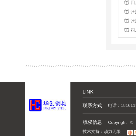
四
张
张
四
LINK
联系方式
电话：181611
版权信息
Copyrig
技术支持：
动力无限