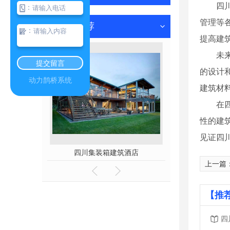
四
：
管理等
热门推荐
：
提高建
未
提交留言
的设计
动力鹊桥系统
建筑材
在
性的建
见证四
酒店
四川集装箱建筑酒店
四川张拉
上一篇
【推
四