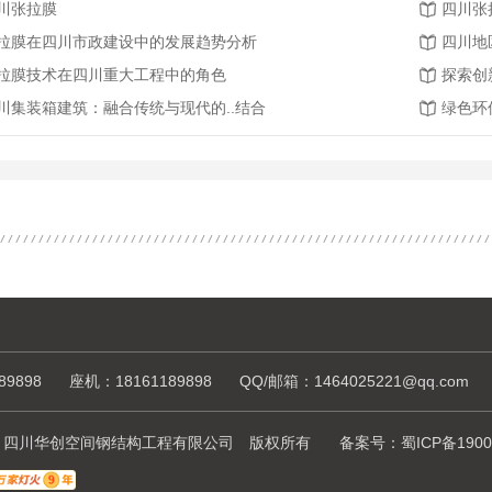
川张拉膜
四川张
拉膜在四川市政建设中的发展趋势分析
四川地
拉膜技术在四川重大工程中的角色
探索创
川集装箱建筑：融合传统与现代的..结合
绿色环
89898
座机：18161189898
QQ/邮箱：1464025221@qq.com
ht © 四川华创空间钢结构工程有限公司 版权所有
备案号：
蜀ICP备1900