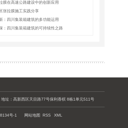
拉膜在高速公路建设中的创新应用
区张拉膜施工实践分享
新：四川集装箱建筑的多功能运用
保：四川集装箱建筑的可持续性之路
地址：高新西区天目路77号保利香槟 8栋1单元511号
8134号-1
网站地图
RSS
XML