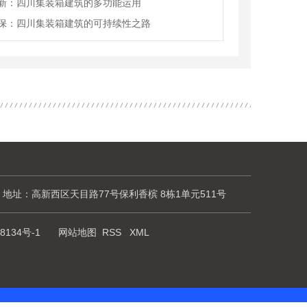
新：四川集装箱建筑的多功能运用
保：四川集装箱建筑的可持续性之路
地址：高新西区天目路77号保利香槟 8栋1单元511号
8134号-1
网站地图
RSS
XML