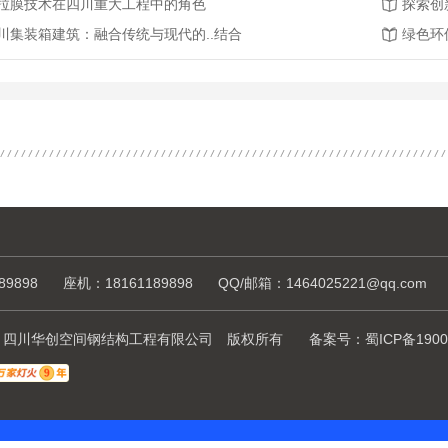
拉膜技术在四川重大工程中的角色
探索创
川集装箱建筑：融合传统与现代的..结合
绿色环
89898
座机：18161189898
QQ/邮箱：1464025221@qq.com
ht © 四川华创空间钢结构工程有限公司 版权所有
备案号：
蜀ICP备1900