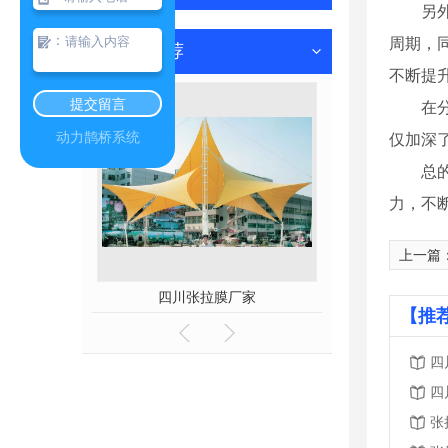
另
：
周期，
热门推荐
不断提
提交留言
在
动力鹊桥系统
仅加深
总
力，不
上一篇
筑酒店
四川张拉膜厂家
四川模块
【推
四
四
张