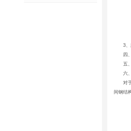
3
四
五
六
对
间钢结