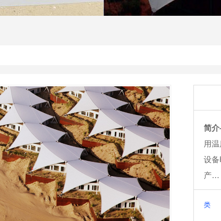
简介
用温
设备
产…
类 