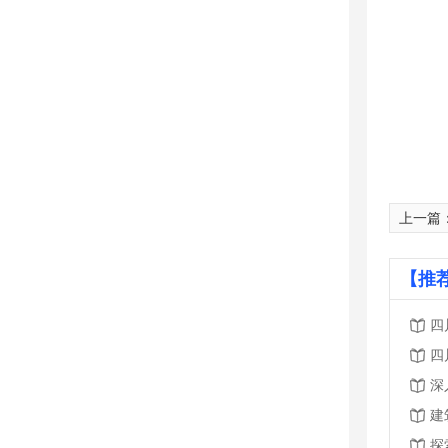
上一篇
【推
四
四
探