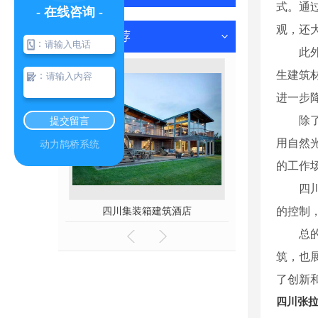
式。通
- 在线咨询 -
观，还
热门推荐
：
此
生建筑
：
进一步
除
提交留言
用自然
动力鹊桥系统
的工作
四
四川集装箱建筑酒店
四川张拉膜厂家
的控制
总
筑，也
了创新
四川张