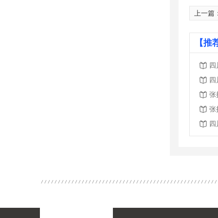
上一篇
【推
四
四
张
张
四