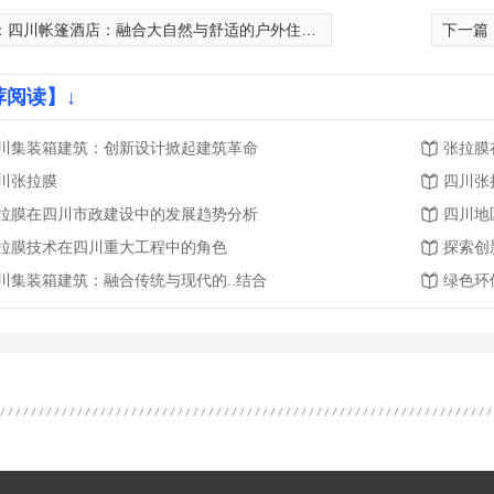
：
四川帐篷酒店：融合大自然与舒适的户外住宿选择
下一篇
荐阅读】↓
川集装箱建筑：创新设计掀起建筑革命
张拉膜
川张拉膜
四川张
拉膜在四川市政建设中的发展趋势分析
四川地
拉膜技术在四川重大工程中的角色
探索创
川集装箱建筑：融合传统与现代的..结合
绿色环